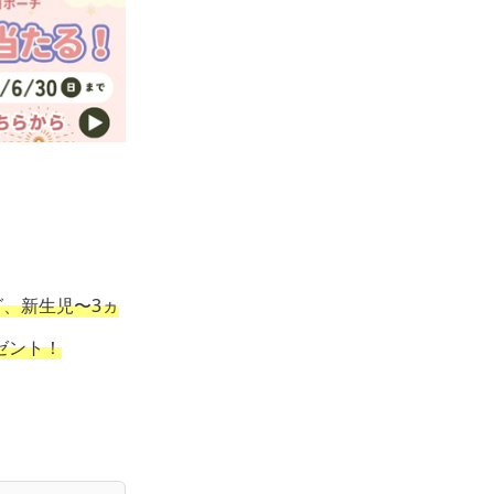
グ、新生児〜3ヵ
ゼント！