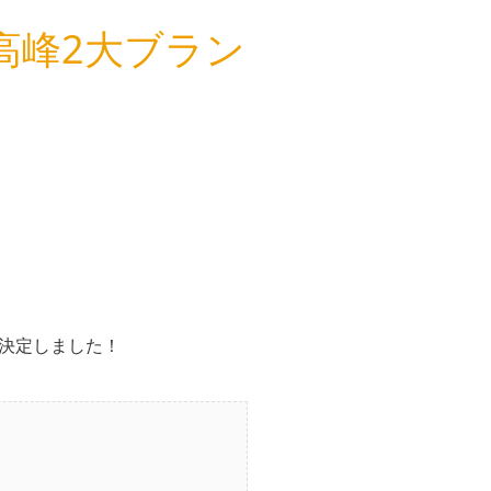
高峰2大ブラン
！
決定しました！