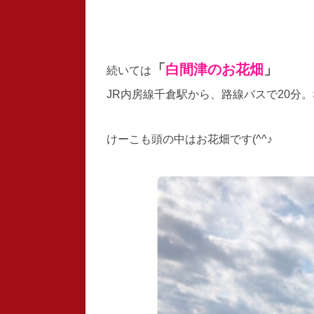
「
白間津のお花畑
」
続いては
JR内房線千倉駅から、路線バスで20分
けーこも頭の中はお花畑です(^^♪