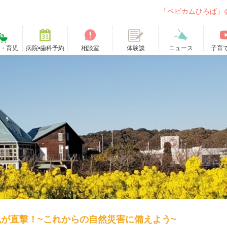
「ベビカムひろば」
て・育児
病院•歯科予約
相談室
ニュース
子育
体験談
が直撃！~これからの自然災害に備えよう~