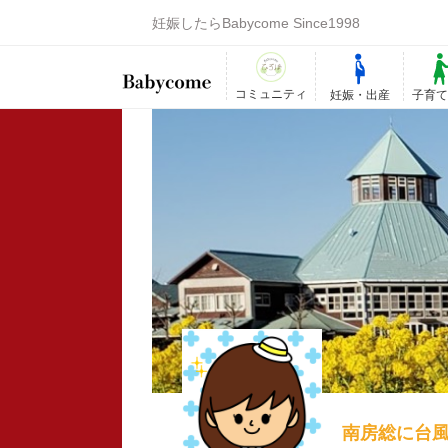
妊娠したらBabycome Since1998
コミュニティ
妊娠・出産
子育
南房総に台風