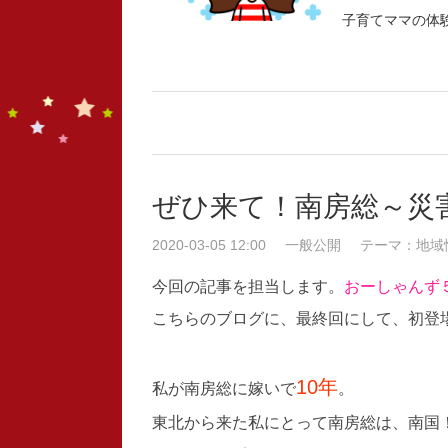
子育てママの体
ぜひ来て！南房総～
2020-03-05 12:00
一般公開
テーマ：地域
今回の記事を担当します。
おーしゃんず
こちらのブログに、最終回にして、初登場(*
10年
私が南房総に嫁いで
。
東北から来た私にとって南房総は、南国