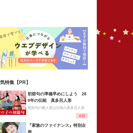
気特集【PR】
初節句の準備早めにしよう 28
0年の伝統 真多呂人形
初節句の雛人形は伝統の真多呂人形
『家族のファイナンス』特別企
画