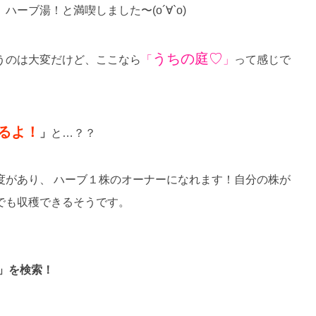
ーブ湯！と満喫しました〜(о´∀`о)
うちの庭♡
うのは大変だけど、ここなら
「
」
って感じで
るよ！
」
と…？？
度があり、 ハーブ１株のオーナーになれます！自分の株が
でも収穫できるそうです。
」を検索！