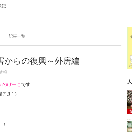
験記
記事一覧
災害からの復興～外房編
情報
人
５のけーこ
です！
´Д｀)
！！