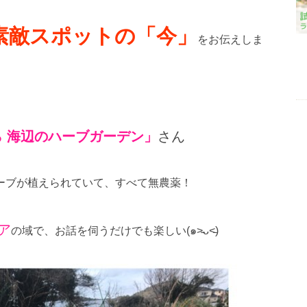
素敵スポットの「今」
をお伝えしま
 海辺のハーブガーデン」
さん
ーブが植えられていて、すべて無農薬！
ア
の域で、お話を伺うだけでも楽しい(๑˃̵ᴗ˂̵)