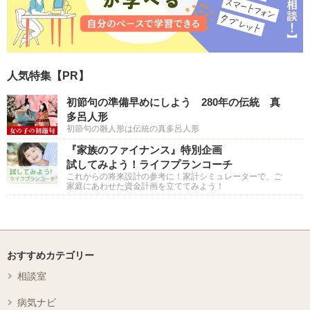
人気特集【PR】
初節句の準備早めにしよう 280年の伝統 真
多呂人形
初節句の雛人形は伝統の真多呂人形
『家族のファイナンス』特別企画
試してみよう！ライフプランコーチ
これからの将来設計の参考に！家計シミュレーターで、ご
家庭にあわせた資金計画を立ててみよう！
おすすめカテゴリー
相談室
病気ナビ