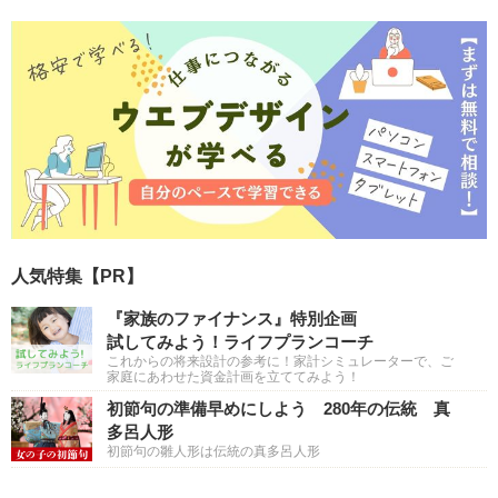
人気特集【PR】
『家族のファイナンス』特別企画
試してみよう！ライフプランコーチ
これからの将来設計の参考に！家計シミュレーターで、ご
家庭にあわせた資金計画を立ててみよう！
初節句の準備早めにしよう 280年の伝統 真
多呂人形
初節句の雛人形は伝統の真多呂人形