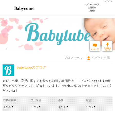
ログイン
ベビカムひろば
会員登録
（無料）
プロフィール
ベビとも申請
babytubeのブログ
妊娠、出産、育児に関するお役立ち動画を毎日配信中！ ブログではおすすめ動
画をピックアップしてご紹介しています。 ぜひbabytubeをチェックしてみてく
ださいね！
投稿の種類
テーマ別
条件
月別