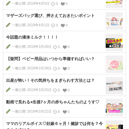
一般公開
2019年4月5日
0
0
マザーズバッグ選び、押さえておきたいポイント
一般公開
2019年4月1日
0
0
今話題の液体ミルク！！！！
一般公開
2019年3月29日
0
0
【疑問】ベビー用品はいつから準備すればいい？
一般公開
2019年3月29日
0
0
出産が怖い！その気持ちをまぎらわす方法とは？
一般公開
2019年3月25日
0
0
動画で見れる⭐︎生後7ヶ月の赤ちゃんたちのようす♡
一般公開
2019年3月22日
0
0
ママのリアルボイス♡妊娠６ヶ月！健診では何を？今