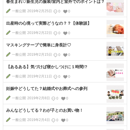
春生まれ♡新生児の服装/室内と室外でのポイントは？
一般公開
2019年2月25日
0
0
出産時の心境って実際どうなの？？【体験談】
一般公開
2019年2月22日
0
0
マスキングテープで簡単に身長計♡
一般公開
2019年2月15日
0
0
【あるある】気づけば寝かしつけに１時間!?
一般公開
2019年2月11日
0
0
妊娠中どうしてた？結婚式やお葬式への参列
一般公開
2019年2月8日
0
0
みんなどうしてる？わが子とのお買い物！
一般公開
2019年2月4日
0
0