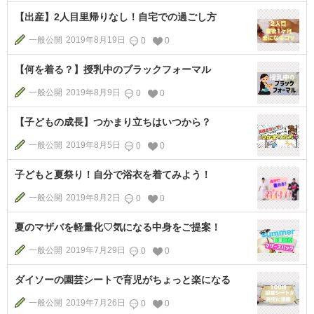
【出産】2人目里帰りなし！自宅での過ごし方
一般公開
2019年8月19日
0
0
【何を着る？】授乳中のブラックフォーマル
一般公開
2019年8月9日
0
0
【子どもの成長】つかまり立ちはいつから？
一般公開
2019年8月5日
0
0
子どもと夏祭り！自分で浴衣を着てみよう！
一般公開
2019年8月2日
0
0
夏のマザバを軽量化♡気になる中身をご提案！
一般公開
2019年7月29日
0
0
ダイソーの園芸シートで育児がちょっと楽になる
一般公開
2019年7月26日
0
0