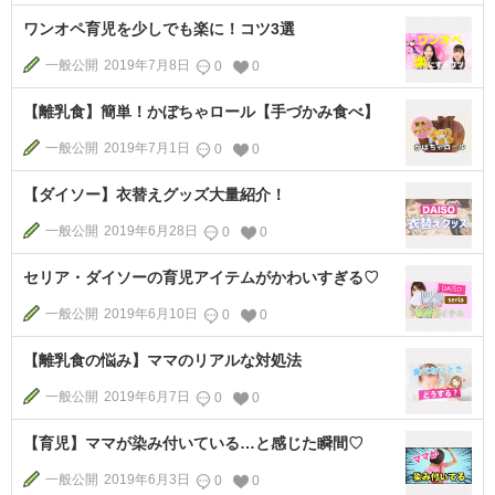
ワンオペ育児を少しでも楽に！コツ3選
一般公開
2019年7月8日
0
0
【離乳食】簡単！かぼちゃロール【手づかみ食べ】
一般公開
2019年7月1日
0
0
【ダイソー】衣替えグッズ大量紹介！
一般公開
2019年6月28日
0
0
セリア・ダイソーの育児アイテムがかわいすぎる♡
一般公開
2019年6月10日
0
0
【離乳食の悩み】ママのリアルな対処法
一般公開
2019年6月7日
0
0
【育児】ママが染み付いている…と感じた瞬間♡
一般公開
2019年6月3日
0
0