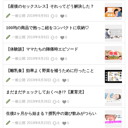
【産後のセックスレス】それってどう解決した？
一般公開
2019年9月9日
0
0
100均の商品で抱っこ紐をコンパクトに収納♡
一般公開
2019年9月6日
0
0
【体験談】ママたちの陣痛時エピソード
一般公開
2019年9月2日
0
0
【離乳食】効率よく野菜を補うために行ったこと
一般公開
2019年8月30日
0
0
まだまだチェックしておくべき!?【夏育児】
一般公開
2019年8月26日
0
0
生後2ヶ月から始まる？授乳中の遊び飲みがつらい
一般公開
2019年8月23日
0
0