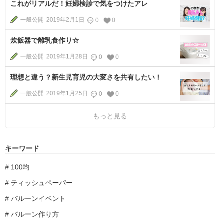
これがリアルだ！妊婦検診で気をつけたアレ
一般公開
2019年2月1日
0
0
炊飯器で離乳食作り☆
一般公開
2019年1月28日
0
0
理想と違う？新生児育児の大変さを共有したい！
一般公開
2019年1月25日
0
0
もっと見る
キーワード
100均
ティッシュペーパー
バルーンイベント
バルーン作り方