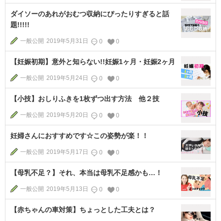
ダイソーのあれがおむつ収納にぴったりすぎると話
題!!!!!
一般公開
2019年5月31日
0
0
【妊娠初期】意外と知らない!!妊娠1ヶ月・妊娠2ヶ月
一般公開
2019年5月24日
0
0
【小技】おしりふきを1枚ずつ出す方法 他２技
一般公開
2019年5月20日
0
0
妊婦さんにおすすめです☆この姿勢が楽！！
一般公開
2019年5月17日
0
0
【母乳不足？】それ、本当は母乳不足感かも…！
一般公開
2019年5月13日
0
0
【赤ちゃんの車対策】ちょっとした工夫とは？