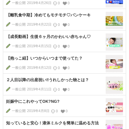
一般公開
2019年4月26日
0
0
【離乳食中期】冷めてもモチモチ♡パンケーキ
一般公開
2019年4月22日
0
0
【成長動画】生後６ヶ月のかわいい赤ちゃん♡
一般公開
2019年4月15日
0
0
【抱っこ紐】いつからいつまで使ってた？
一般公開
2019年4月12日
0
0
２人目以降の出産祝い‼︎うれしかった物とは？
一般公開
2019年4月11日
0
0
妊娠中にこれやってOK?NG?
一般公開
2019年4月8日
0
0
知っていると安心！液体ミルクを簡単に温める方法