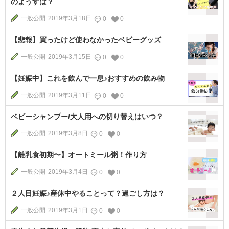
のようすは？
一般公開
2019年3月18日
0
0
【悲報】買ったけど使わなかったベビーグッズ
一般公開
2019年3月15日
0
0
【妊娠中】これを飲んで一息♪おすすめの飲み物
一般公開
2019年3月11日
0
0
ベビーシャンプー/大人用への切り替えはいつ？
一般公開
2019年3月8日
0
0
【離乳食初期〜】オートミール粥！作り方
一般公開
2019年3月4日
0
0
２人目妊娠♪産休中やることって？過ごし方は？
一般公開
2019年3月1日
0
0