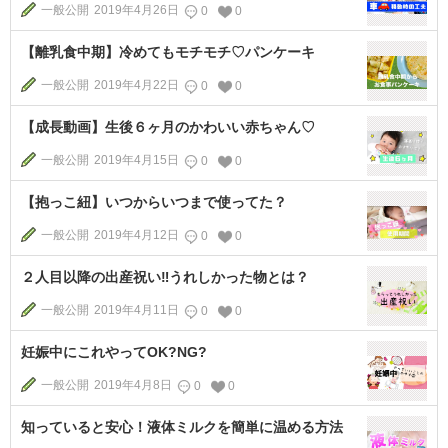
一般公開
2019年4月26日
0
0
【離乳食中期】冷めてもモチモチ♡パンケーキ
一般公開
2019年4月22日
0
0
【成長動画】生後６ヶ月のかわいい赤ちゃん♡
一般公開
2019年4月15日
0
0
【抱っこ紐】いつからいつまで使ってた？
一般公開
2019年4月12日
0
0
２人目以降の出産祝い‼︎うれしかった物とは？
一般公開
2019年4月11日
0
0
妊娠中にこれやってOK?NG?
一般公開
2019年4月8日
0
0
知っていると安心！液体ミルクを簡単に温める方法