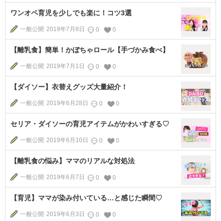
ワンオペ育児を少しでも楽に！コツ3選
一般公開
2019年7月8日
0
0
【離乳食】簡単！かぼちゃロール【手づかみ食べ】
一般公開
2019年7月1日
0
0
【ダイソー】衣替えグッズ大量紹介！
一般公開
2019年6月28日
0
0
セリア・ダイソーの育児アイテムがかわいすぎる♡
一般公開
2019年6月10日
0
0
【離乳食の悩み】ママのリアルな対処法
一般公開
2019年6月7日
0
0
【育児】ママが染み付いている…と感じた瞬間♡
一般公開
2019年6月3日
0
0