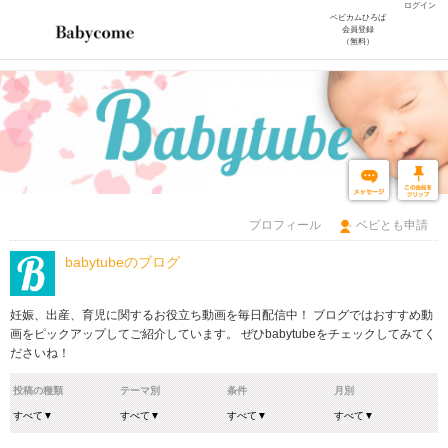
ログイン
ベビカムひろば
会員登録
（無料）
プロフィール
ベビとも申請
babytubeのブログ
妊娠、出産、育児に関するお役立ち動画を毎日配信中！ ブログではおすすめ動
画をピックアップしてご紹介しています。 ぜひbabytubeをチェックしてみてく
ださいね！
投稿の種類
テーマ別
条件
月別