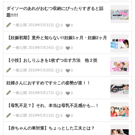
ダイソーのあれがおむつ収納にぴったりすぎると話
題!!!!!
一般公開
2019年5月31日
0
0
【妊娠初期】意外と知らない!!妊娠1ヶ月・妊娠2ヶ月
一般公開
2019年5月24日
0
0
【小技】おしりふきを1枚ずつ出す方法 他２技
一般公開
2019年5月20日
0
0
妊婦さんにおすすめです☆この姿勢が楽！！
一般公開
2019年5月17日
0
0
【母乳不足？】それ、本当は母乳不足感かも…！
一般公開
2019年5月13日
0
0
【赤ちゃんの車対策】ちょっとした工夫とは？