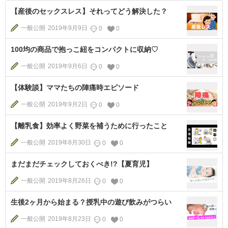
【産後のセックスレス】それってどう解決した？
一般公開
2019年9月9日
0
0
100均の商品で抱っこ紐をコンパクトに収納♡
一般公開
2019年9月6日
0
0
【体験談】ママたちの陣痛時エピソード
一般公開
2019年9月2日
0
0
【離乳食】効率よく野菜を補うために行ったこと
一般公開
2019年8月30日
0
0
まだまだチェックしておくべき!?【夏育児】
一般公開
2019年8月26日
0
0
生後2ヶ月から始まる？授乳中の遊び飲みがつらい
一般公開
2019年8月23日
0
0