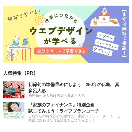
人気特集【PR】
初節句の準備早めにしよう 280年の伝統 真
多呂人形
初節句の雛人形は伝統の真多呂人形
『家族のファイナンス』特別企画
試してみよう！ライフプランコーチ
これからの将来設計の参考に！家計シミュレーターで、ご
家庭にあわせた資金計画を立ててみよう！