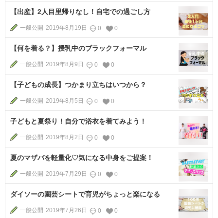
【出産】2人目里帰りなし！自宅での過ごし方
一般公開
2019年8月19日
0
0
【何を着る？】授乳中のブラックフォーマル
一般公開
2019年8月9日
0
0
【子どもの成長】つかまり立ちはいつから？
一般公開
2019年8月5日
0
0
子どもと夏祭り！自分で浴衣を着てみよう！
一般公開
2019年8月2日
0
0
夏のマザバを軽量化♡気になる中身をご提案！
一般公開
2019年7月29日
0
0
ダイソーの園芸シートで育児がちょっと楽になる
一般公開
2019年7月26日
0
0