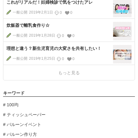
これがリアルだ！妊婦検診で気をつけたアレ
一般公開
2019年2月1日
0
0
炊飯器で離乳食作り☆
一般公開
2019年1月28日
0
0
理想と違う？新生児育児の大変さを共有したい！
一般公開
2019年1月25日
0
0
もっと見る
キーワード
100均
ティッシュペーパー
バルーンイベント
バルーン作り方