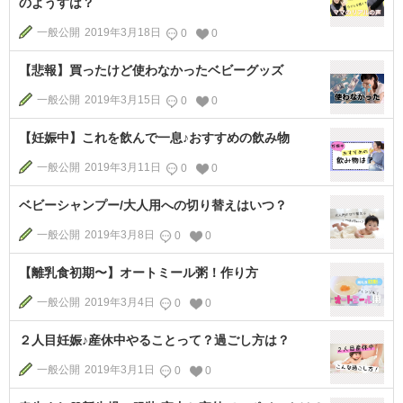
のようすは？
一般公開
2019年3月18日
0
0
【悲報】買ったけど使わなかったベビーグッズ
一般公開
2019年3月15日
0
0
【妊娠中】これを飲んで一息♪おすすめの飲み物
一般公開
2019年3月11日
0
0
ベビーシャンプー/大人用への切り替えはいつ？
一般公開
2019年3月8日
0
0
【離乳食初期〜】オートミール粥！作り方
一般公開
2019年3月4日
0
0
２人目妊娠♪産休中やることって？過ごし方は？
一般公開
2019年3月1日
0
0