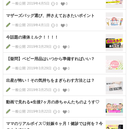
一般公開
2019年4月5日
0
0
マザーズバッグ選び、押さえておきたいポイント
一般公開
2019年4月1日
0
0
今話題の液体ミルク！！！！
一般公開
2019年3月29日
0
0
【疑問】ベビー用品はいつから準備すればいい？
一般公開
2019年3月29日
0
0
出産が怖い！その気持ちをまぎらわす方法とは？
一般公開
2019年3月25日
0
0
動画で見れる⭐︎生後7ヶ月の赤ちゃんたちのようす♡
一般公開
2019年3月22日
0
0
ママのリアルボイス♡妊娠６ヶ月！健診では何を？今