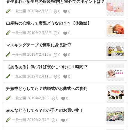
春生まれ♡新生児の服装/室内と室外でのポイントは？
一般公開
2019年2月25日
0
0
出産時の心境って実際どうなの？？【体験談】
一般公開
2019年2月22日
0
0
マスキングテープで簡単に身長計♡
一般公開
2019年2月15日
0
0
【あるある】気づけば寝かしつけに１時間!?
一般公開
2019年2月11日
0
0
妊娠中どうしてた？結婚式やお葬式への参列
一般公開
2019年2月8日
0
0
みんなどうしてる？わが子とのお買い物！
一般公開
2019年2月4日
0
0