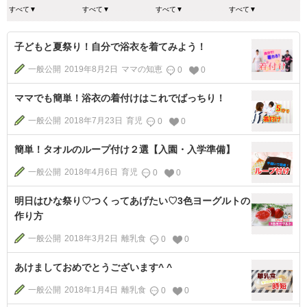
子どもと夏祭り！自分で浴衣を着てみよう！
一般公開
2019年8月2日
ママの知恵
0
0
ママでも簡単！浴衣の着付けはこれでばっちり！
一般公開
2018年7月23日
育児
0
0
簡単！タオルのループ付け２選【入園・入学準備】
一般公開
2018年4月6日
育児
0
0
明日はひな祭り♡つくってあげたい♡3色ヨーグルトの
作り方
一般公開
2018年3月2日
離乳食
0
0
あけましておめでとうございます^ ^
一般公開
2018年1月4日
離乳食
0
0