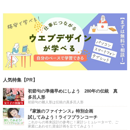
人気特集【PR】
初節句の準備早めにしよう 280年の伝統 真
多呂人形
初節句の雛人形は伝統の真多呂人形
『家族のファイナンス』特別企画
試してみよう！ライフプランコーチ
これからの将来設計の参考に！家計シミュレーターで、ご
家庭にあわせた資金計画を立ててみよう！