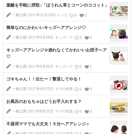
葉酸を手軽に摂取♪「ほうれん草とコーンのココット」
一般公開
2017年11月14日
レシピ
0
0
簡単なのにかわいいキッズヘアアレンジ♡
一般公開
2017年9月28日
キッズヘア
0
0
キッズヘアアレンジ☆崩れなくてかわいいお団子ヘア
♡
一般公開
2017年9月26日
キッズヘア
0
1
ゴキちゃん！！出たー！撃退してやる！
一般公開
2017年9月25日
ママの知恵
0
0
お風呂のおもちゃはどうお手入れする？
一般公開
2017年8月25日
ママの知恵
0
0
不器用ママでも大丈夫！５分ヘアアレンジ♬
一般公開
2017年6月27日
ママの美容