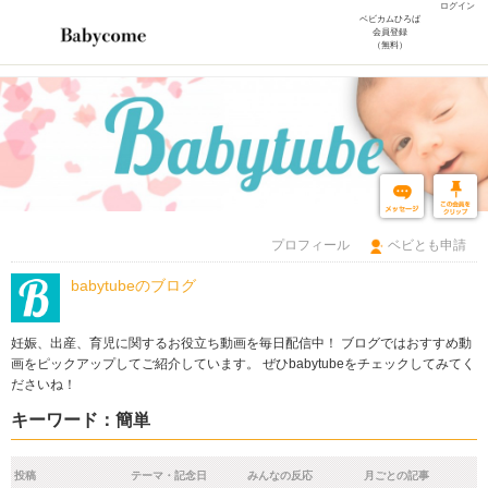
ログイン
ベビカムひろば
会員登録
（無料）
プロフィール
ベビとも申請
babytubeのブログ
妊娠、出産、育児に関するお役立ち動画を毎日配信中！ ブログではおすすめ動
画をピックアップしてご紹介しています。 ぜひbabytubeをチェックしてみてく
ださいね！
キーワード：簡単
投稿
テーマ・記念日
みんなの反応
月ごとの記事