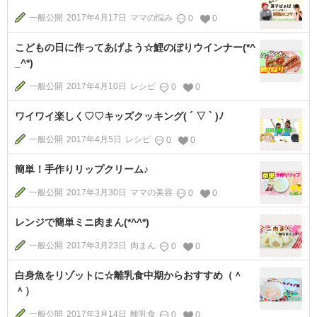
一般公開
2017年4月17日
ママの悩み
0
0
こどもの日に作ってあげよう☆鯉のぼりウインナー(*^
_^*)
一般公開
2017年4月10日
レシピ
0
0
ワイワイ楽しく♡♡キッズクッキング( ´ ▽ ` )ﾉ
一般公開
2017年4月5日
レシピ
0
0
簡単！手作りリップクリーム♪
一般公開
2017年3月30日
ママの美容
0
0
レンジで簡単ミニ肉まん(*^^*)
一般公開
2017年3月23日
肉まん
0
0
白身魚をリゾットに☆離乳食中期からおすすめ（＾
＾）
一般公開
2017年3月14日
離乳食
0
0