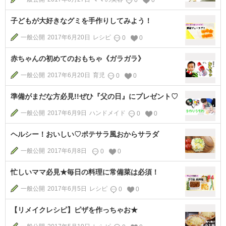
0
0
子どもが大好きなグミを手作りしてみよう！
一般公開
2017年6月20日
レシピ
0
0
赤ちゃんの初めてのおもちゃ《ガラガラ》
一般公開
2017年6月20日
育児
0
0
準備がまだな方必見!!ぜひ『父の日』にプレゼント♡
一般公開
2017年6月9日
ハンドメイド
0
0
ヘルシー！おいしい♡ポテサラ風おからサラダ
一般公開
2017年6月8日
0
0
忙しいママ必見★毎日の料理に常備菜は必須！
一般公開
2017年6月5日
レシピ
0
0
【リメイクレシピ】ピザを作っちゃお★