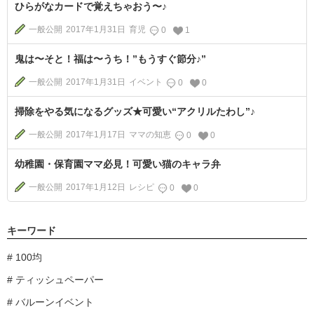
ひらがなカードで覚えちゃおう〜♪
一般公開
2017年1月31日
育児
0
1
鬼は〜そと！福は〜うち！”もうすぐ節分♪”
一般公開
2017年1月31日
イベント
0
0
掃除をやる気になるグッズ★可愛い“アクリルたわし”♪
一般公開
2017年1月17日
ママの知恵
0
0
幼稚園・保育園ママ必見！可愛い猫のキャラ弁
一般公開
2017年1月12日
レシピ
0
0
キーワード
100均
ティッシュペーパー
バルーンイベント