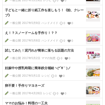
一般公開
2017年5月19日
レシピ
0
0
子どもと一緒に折り紙工作を楽しもう！《飴、クレー
プ》
一般公開
2017年5月9日
ハンドメイド
0
0
え！？スノードームを手作り！？？
一般公開
2017年5月8日
ハンドメイド
0
0
試してみた！泥汚れが簡単に落ちる話題の方法
一般公開
2017年5月2日
ママの知恵
0
0
妊娠中や授乳時期に簡単鉄分補給ヽ(*´∀｀)ノ
一般公開
2017年5月1日
レシピ
0
0
卵不要！手作りマヨネーズ
一般公開
2017年4月28日
レシピ
0
0
ママのお悩み！料理の一工夫