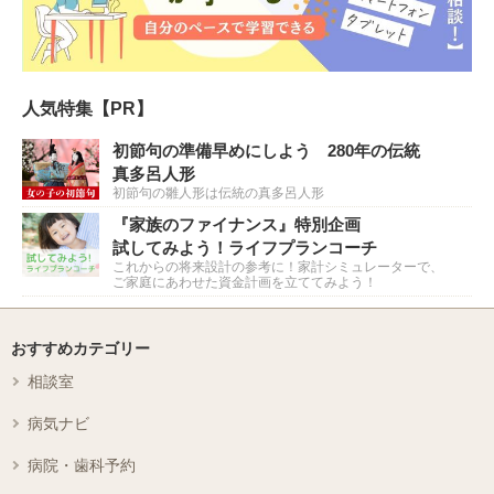
人気特集【PR】
初節句の準備早めにしよう 280年の伝統
真多呂人形
初節句の雛人形は伝統の真多呂人形
『家族のファイナンス』特別企画
試してみよう！ライフプランコーチ
これからの将来設計の参考に！家計シミュレーターで、
ご家庭にあわせた資金計画を立ててみよう！
おすすめカテゴリー
相談室
病気ナビ
病院・歯科予約