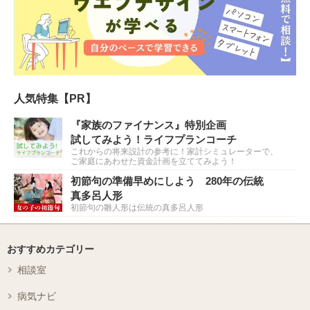
人気特集【PR】
『家族のファイナンス』特別企画
試してみよう！ライフプランコーチ
これからの将来設計の参考に！家計シミュレーターで、
ご家庭にあわせた資金計画を立ててみよう！
初節句の準備早めにしよう 280年の伝統
真多呂人形
初節句の雛人形は伝統の真多呂人形
おすすめカテゴリー
相談室
病気ナビ