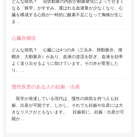
どんな病気？ 冠状動脈の内腔が動脈硬化によってせまく
なる「狭窄」がすすみ、運ばれる血液量が少なくなり、心
臓を構成する心筋が一時的に酸素不足になって胸痛が生じ
ま…
心臓弁膜症
どんな病気？ 心臓には4つの弁（三尖弁、肺動脈弁、僧
帽弁、大動脈弁）があり、血液の逆流を防ぎ、血液を効率
よく送り出せるように助けています。その弁が変形した
り、…
慢性疾患のある人の妊娠・出産
医学が発達している現代は、慢性の病気を持つ人も妊
娠、出産が可能です。しかし、それでも妊娠や出産には大
きなリスクがともないます。 妊娠前に、妊娠・出産が可
能か…