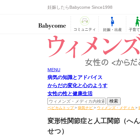
妊娠したらBabycome Since1998
コミュニティ
妊娠・出産
子育
MENU
病気の知識とアドバイス
からだの変化と心のようす
女性の性と健康生活
ベビカムトップ
>
病気ナビ
>
ウィメンズ・メディカ
>
変形性関節症と人工関節
（へ
せつ）