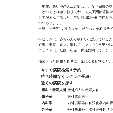
現在、膝や股の人工関節は、かなり完成の域
かつては60歳以降まで待って人工関節置換術
してがまんするより、早い時期に手術で痛みを
つつあります。
出典：
小学館 女性の＜からだと心＞安心医学 
ベビカムは、赤ちゃんが欲しいと思っている人
妊娠・出産・育児に関して、少しでも不安や悩
本サイトは、妊娠・出産・育児に関して、少し
掲載された情報を参考に、気になる症状などが
今すぐ病院検索＆予約
待ち時間なくラクラク受診♪
近くの病院を探す
産科・産婦人科
産科
婦人科
産婦人科
歯科系
歯科
矯正歯科
内科系
内科
循環器内科
消化器内科
外科系
外科
整形外科
脳神経外科
リ