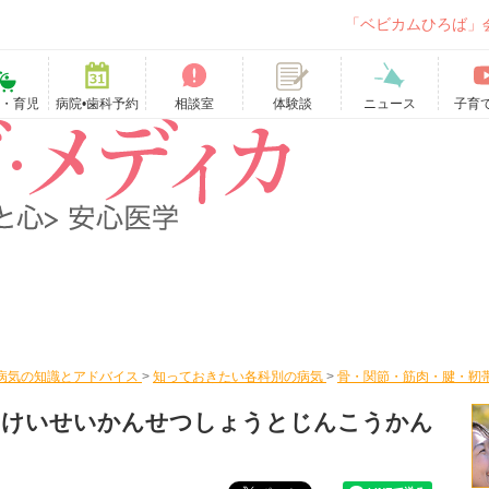
「ベビカムひろば」
て・育児
病院•歯科予約
相談室
ニュース
子育
体験談
病気の知識とアドバイス
>
知っておきたい各科別の病気
>
骨・関節・筋肉・腱・靭
んけいせいかんせつしょうとじんこうかん