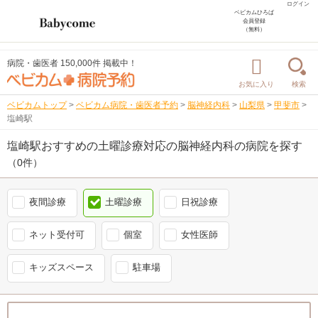
ログイン
ベビカムひろば
会員登録
（無料）
病院・歯医者 150,000件 掲載中！
お気に入り
検索
ベビカムトップ
>
ベビカム病院・歯医者予約
>
脳神経内科
>
山梨県
>
甲斐市
>
塩崎駅
塩崎駅おすすめの土曜診療対応の脳神経内科の病院を探す
（0件）
夜間診療
土曜診療
日祝診療
ネット受付可
個室
女性医師
キッズスペース
駐車場