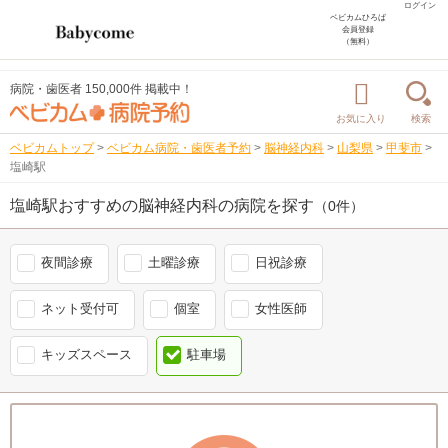
ログイン
ベビカムひろば
会員登録
（無料）
病院・歯医者 150,000件 掲載中！
お気に入り
検索
ベビカムトップ
>
ベビカム病院・歯医者予約
>
脳神経内科
>
山梨県
>
甲斐市
>
塩崎駅
塩崎駅おすすめの脳神経内科の病院を探す
（0件）
夜間診療
土曜診療
日祝診療
ネット受付可
個室
女性医師
キッズスペース
駐車場