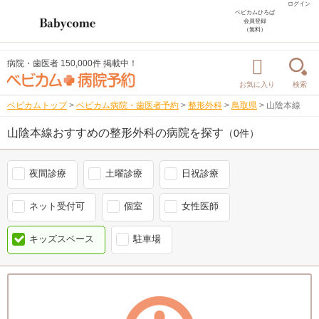
ログイン
ベビカムひろば
会員登録
（無料）
病院・歯医者 150,000件 掲載中！
お気に入り
検索
ベビカムトップ
>
ベビカム病院・歯医者予約
>
整形外科
>
鳥取県
>
山陰本線
山陰本線おすすめの整形外科の病院を探す
（0件）
夜間診療
土曜診療
日祝診療
ネット受付可
個室
女性医師
キッズスペース
駐車場