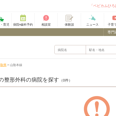
「ベビカムひろ
て・育児
病院•歯科予約
相談室
ニュース
子育
体験談
専門
鳥取県
>
山陰本線
の整形外科の病院を探す
（0件）