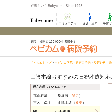
妊娠したらBabycome Since1998
コミュニティ
妊娠・出産
子育
病院・歯医者 150,000件 掲載中！
ベビカムトップ
>
ベビカム病院・歯医者予約
>
整形外科
>
山陰本線おすすめの日祝診療対応
現在表示しているエリア
変更
都道府県
鳥取県（
）
変更
市区・路線
山陰本線（
）