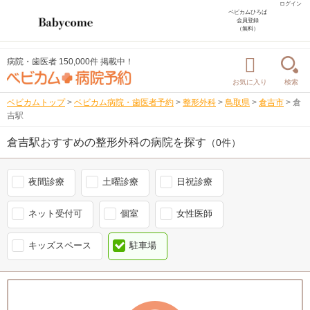
ログイン
ベビカムひろば
会員登録
（無料）
病院・歯医者 150,000件 掲載中！
お気に入り
検索
ベビカムトップ
>
ベビカム病院・歯医者予約
>
整形外科
>
鳥取県
>
倉吉市
>
倉
吉駅
倉吉駅おすすめの整形外科の病院を探す
（0件）
夜間診療
土曜診療
日祝診療
ネット受付可
個室
女性医師
キッズスペース
駐車場