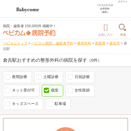
ログイン
ベビカムひろば
会員登録
（無料）
病院・歯医者 150,000件 掲載中！
お気に入り
検索
ベビカムトップ
>
ベビカム病院・歯医者予約
>
整形外科
>
鳥取県
>
倉吉市
>
倉
吉駅
倉吉駅おすすめの整形外科の病院を探す
（0件）
夜間診療
土曜診療
日祝診療
ネット受付可
個室
女性医師
キッズスペース
駐車場