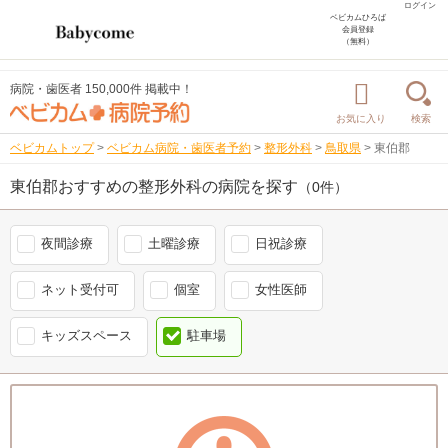
ログイン
ベビカムひろば
会員登録
（無料）
病院・歯医者 150,000件 掲載中！
お気に入り
検索
ベビカムトップ
>
ベビカム病院・歯医者予約
>
整形外科
>
鳥取県
>
東伯郡
東伯郡おすすめの整形外科の病院を探す
（0件）
夜間診療
土曜診療
日祝診療
ネット受付可
個室
女性医師
キッズスペース
駐車場