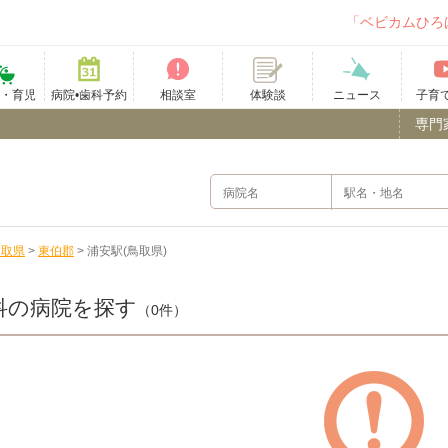
「ベビカムひろ
て・育児
病院•歯科予約
相談室
ニュース
子育
体験談
専門
鳥取県
>
東伯郡
>
浦安駅(鳥取県)
科の病院を探す
（0件）