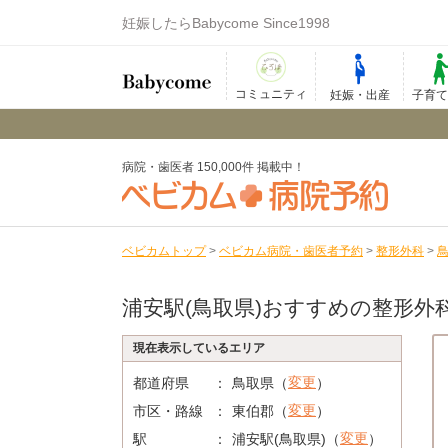
妊娠したらBabycome Since1998
コミュニティ
妊娠・出産
子育
病院・歯医者 150,000件 掲載中！
ベビカムトップ
>
ベビカム病院・歯医者予約
>
整形外科
>
浦安駅(鳥取県)おすすめの整形外
現在表示しているエリア
変更
都道府県
鳥取県（
）
変更
市区・路線
東伯郡（
）
変更
駅
浦安駅(鳥取県)（
）