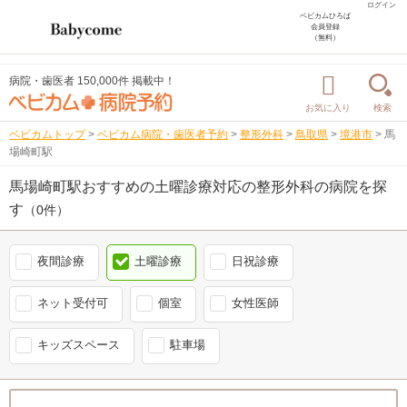
ログイン
ベビカムひろば
会員登録
（無料）
病院・歯医者 150,000件 掲載中！
お気に入り
検索
ベビカムトップ
>
ベビカム病院・歯医者予約
>
整形外科
>
鳥取県
>
境港市
>
馬
場崎町駅
馬場崎町駅おすすめの土曜診療対応の整形外科の病院を探
す
（0件）
夜間診療
土曜診療
日祝診療
ネット受付可
個室
女性医師
キッズスペース
駐車場