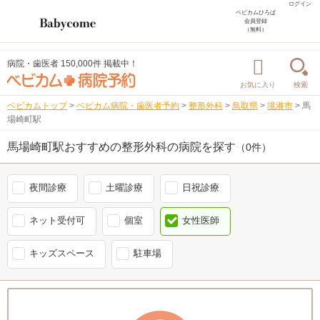
ログイン
ベビカムひろば
会員登録
（無料）
病院・歯医者 150,000件 掲載中！
お気に入り
検索
ベビカムトップ
>
ベビカム病院・歯医者予約
>
整形外科
>
鳥取県
>
境港市
>
馬
場崎町駅
馬場崎町駅おすすめの整形外科の病院を探す
（0件）
夜間診療
土曜診療
日祝診療
ネット受付可
個室
女性医師
キッズスペース
駐車場