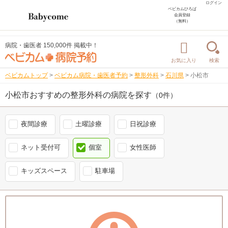
ログイン
ベビカムひろば
会員登録
（無料）
病院・歯医者 150,000件 掲載中！
お気に入り
検索
ベビカムトップ
>
ベビカム病院・歯医者予約
>
整形外科
>
石川県
>
小松市
小松市おすすめの整形外科の病院を探す
（0件）
夜間診療
土曜診療
日祝診療
ネット受付可
個室
女性医師
キッズスペース
駐車場