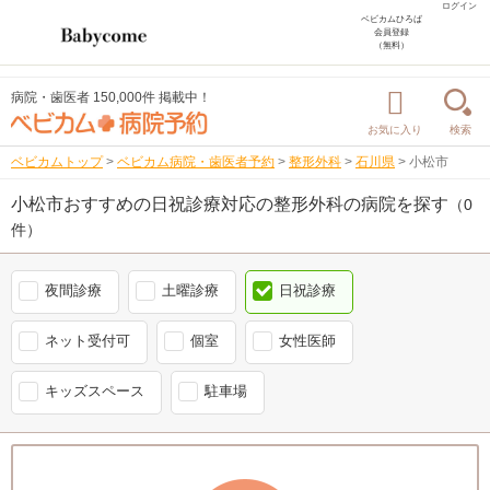
ログイン
ベビカムひろば
会員登録
（無料）
病院・歯医者 150,000件 掲載中！
お気に入り
検索
ベビカムトップ
>
ベビカム病院・歯医者予約
>
整形外科
>
石川県
>
小松市
小松市おすすめの日祝診療対応の整形外科の病院を探す
（0
件）
夜間診療
土曜診療
日祝診療
ネット受付可
個室
女性医師
キッズスペース
駐車場