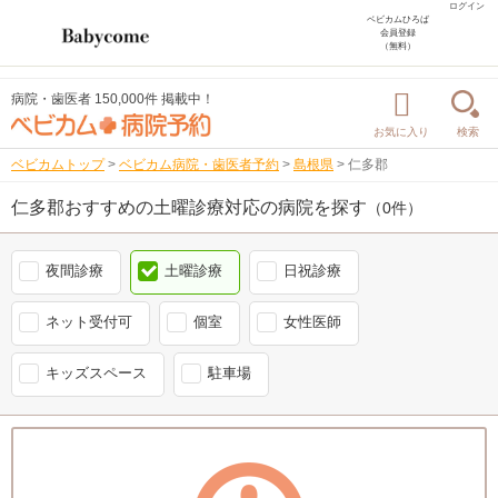
ログイン
ベビカムひろば
会員登録
（無料）
病院・歯医者 150,000件 掲載中！
お気に入り
検索
ベビカムトップ
>
ベビカム病院・歯医者予約
>
島根県
>
仁多郡
仁多郡おすすめの土曜診療対応の病院を探す
（0件）
夜間診療
土曜診療
日祝診療
ネット受付可
個室
女性医師
キッズスペース
駐車場