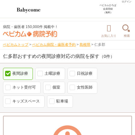
ログイン
ベビカムひろば
会員登録
（無料）
病院・歯医者 150,000件 掲載中！
お気に入り
検索
ベビカムトップ
>
ベビカム病院・歯医者予約
>
島根県
>
仁多郡
仁多郡おすすめの夜間診療対応の病院を探す
（0件）
夜間診療
土曜診療
日祝診療
ネット受付可
個室
女性医師
キッズスペース
駐車場