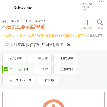
ログイン
ベビカムひろば
会員登録
（無料）
病院・歯医者 150,000件 掲載中！
お気に入り
検索
ベビカムトップ
>
ベビカム病院・歯医者予約
>
島根県
>
出雲市
>
出雲大社前駅
出雲大社前駅おすすめの病院を探す
（0件）
夜間診療
土曜診療
日祝診療
ネット受付可
個室
女性医師
キッズスペース
駐車場