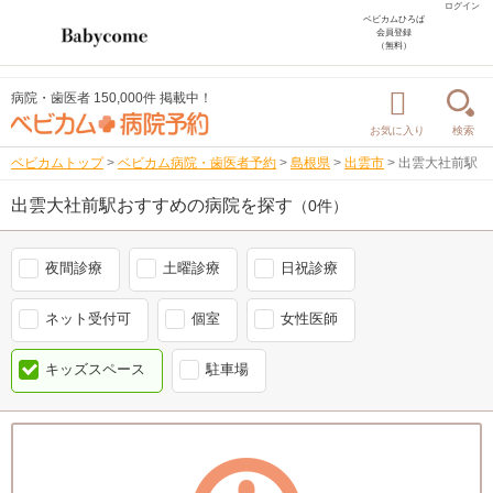
ログイン
ベビカムひろば
会員登録
（無料）
病院・歯医者 150,000件 掲載中！
お気に入り
検索
ベビカムトップ
>
ベビカム病院・歯医者予約
>
島根県
>
出雲市
>
出雲大社前駅
出雲大社前駅おすすめの病院を探す
（0件）
夜間診療
土曜診療
日祝診療
ネット受付可
個室
女性医師
キッズスペース
駐車場