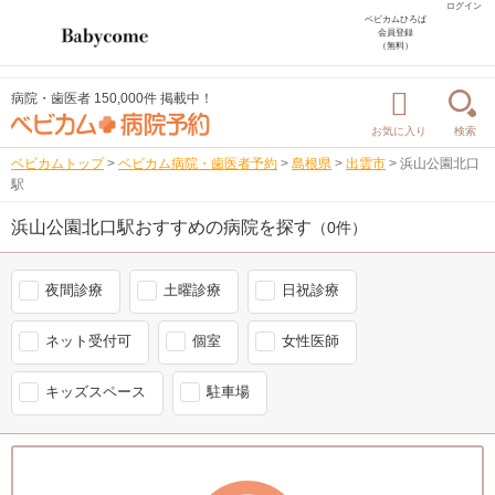
ログイン
ベビカムひろば
会員登録
（無料）
病院・歯医者 150,000件 掲載中！
お気に入り
検索
ベビカムトップ
>
ベビカム病院・歯医者予約
>
島根県
>
出雲市
>
浜山公園北口
駅
浜山公園北口駅おすすめの病院を探す
（0件）
夜間診療
土曜診療
日祝診療
ネット受付可
個室
女性医師
キッズスペース
駐車場