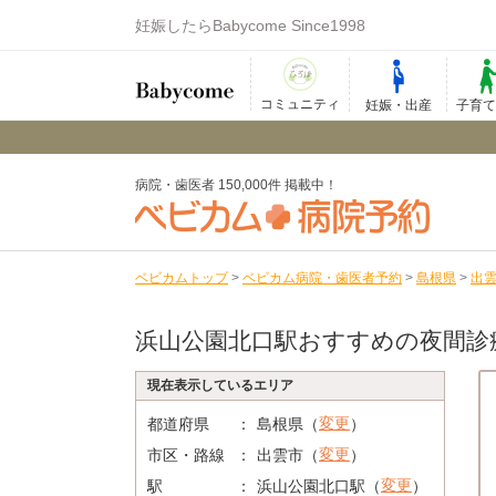
妊娠したらBabycome Since1998
コミュニティ
妊娠・出産
子育
病院・歯医者 150,000件 掲載中！
ベビカムトップ
>
ベビカム病院・歯医者予約
>
島根県
>
出
浜山公園北口駅おすすめの夜間診
現在表示しているエリア
変更
都道府県
島根県（
）
変更
市区・路線
出雲市（
）
変更
駅
浜山公園北口駅（
）