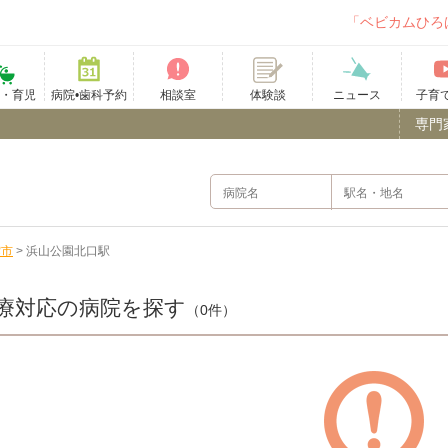
「ベビカムひろ
て・育児
病院•歯科予約
相談室
ニュース
子育
体験談
専門
雲市
>
浜山公園北口駅
療対応の病院を探す
（0件）