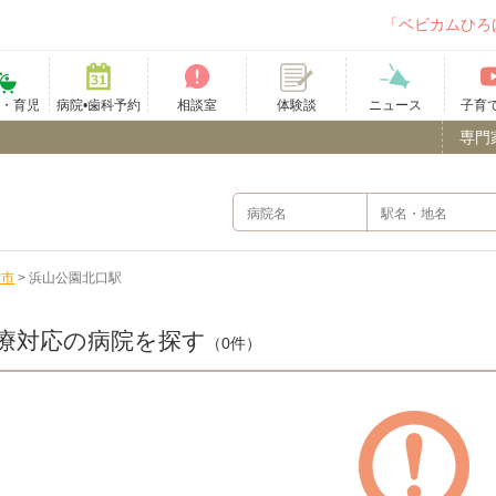
「ベビカムひろ
て・育児
病院•歯科予約
相談室
ニュース
子育
体験談
専門
雲市
>
浜山公園北口駅
療対応の病院を探す
（0件）