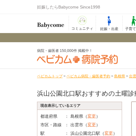
妊娠したらBabycome Since1998
コミュニティ
妊娠・出産
子育
病院・歯医者 150,000件 掲載中！
ベビカムトップ
>
ベビカム病院・歯医者予約
>
島根県
>
出
浜山公園北口駅おすすめの土曜診
現在表示しているエリア
変更
都道府県
島根県（
）
変更
市区・路線
出雲市（
）
変更
駅
浜山公園北口駅（
）