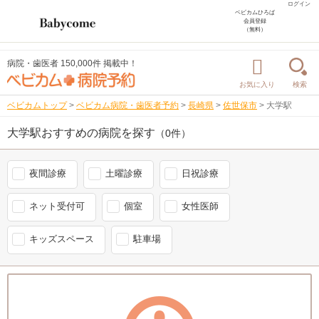
ログイン
ベビカムひろば
会員登録
（無料）
病院・歯医者 150,000件 掲載中！
お気に入り
検索
ベビカムトップ
>
ベビカム病院・歯医者予約
>
長崎県
>
佐世保市
>
大学駅
大学駅おすすめの病院を探す
（0件）
夜間診療
土曜診療
日祝診療
ネット受付可
個室
女性医師
キッズスペース
駐車場