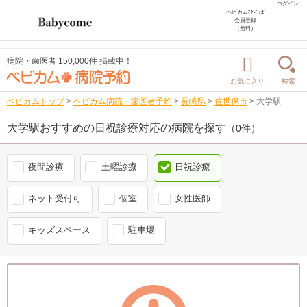
ログイン
ベビカムひろば
会員登録
（無料）
病院・歯医者 150,000件 掲載中！
お気に入り
検索
ベビカムトップ
>
ベビカム病院・歯医者予約
>
長崎県
>
佐世保市
>
大学駅
大学駅おすすめの日祝診療対応の病院を探す
（0件）
夜間診療
土曜診療
日祝診療
ネット受付可
個室
女性医師
キッズスペース
駐車場