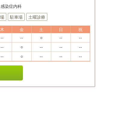
 / 感染症内科
場
駐車場
土曜診療
木
金
土
日
祝
--
--
○
--
--
--
○
--
--
--
--
○
--
--
--