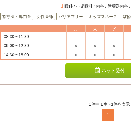
眼科 / 小児眼科 / 内科 / 循環器内科
指導医・専門医
女性医師
バリアフリー
キッズスペース
駐輪
月
火
水
08:30〜11:30
--
--
--
09:00〜12:30
○
○
○
14:30〜18:00
○
○
○
ネット受付
1件中 1件〜1件を表示
1