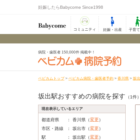
妊娠したらBabycome Since1998
コミュニティ
妊娠・出産
子育
病院・歯医者 150,000件 掲載中！
ベビカムトップ
>
ベビカム病院・歯医者予約
>
香川県
>
坂
坂出駅おすすめの病院を探す
（1件
現在表示しているエリア
変更
都道府県
香川県（
）
変更
市区・路線
坂出市（
）
変更
駅
坂出駅（
）