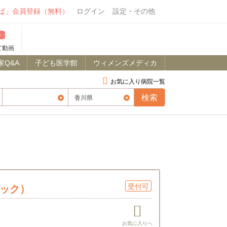
ば」会員登録（無料）
ログイン
設定・その他
て動画
家Q&A
子ども医学館
ウィメンズメディカ
お気に入り病院一覧
受付可
ニック）