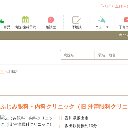
「ベビカムひろ
て・育児
病院•歯科予約
相談室
ニュース
子育
体験談
専門
出市
>
坂出駅
）
ふじみ眼科・内科クリニック（旧 沖津眼科クリ
香川県
坂出市
坂出駅徒歩約10分