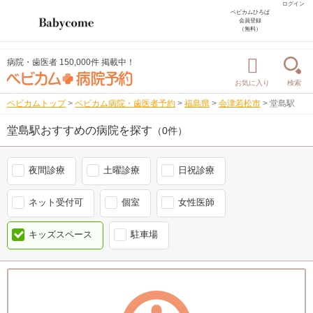
ログイン
ベビカムひろば
会員登録
（無料）
病院・歯医者 150,000件 掲載中！
お気に入り
検索
ベビカムトップ
>
ベビカム病院・歯医者予約
>
福島県
>
会津若松市
>
堂島駅
堂島駅おすすめの病院を探す
（0件）
夜間診療
土曜診療
日祝診療
ネット受付可
個室
女性医師
キッズスペース
駐車場