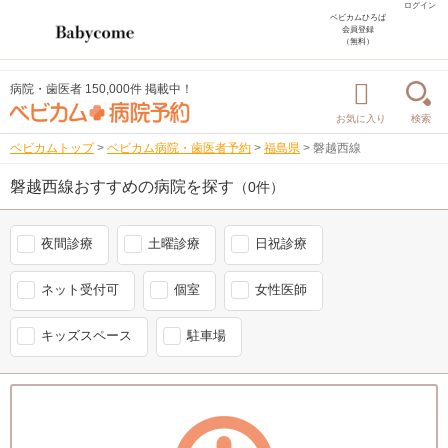
ログイン
ベビカムひろば
会員登録
（無料）
病院・歯医者 150,000件 掲載中！
お気に入り
検索
ベビカムトップ
>
ベビカム病院・歯医者予約
>
福島県
>
磐越西線
磐越西線おすすめの病院を探す
（0件）
夜間診療
土曜診療
日祝診療
ネット受付可
個室
女性医師
キッズスペース
駐車場