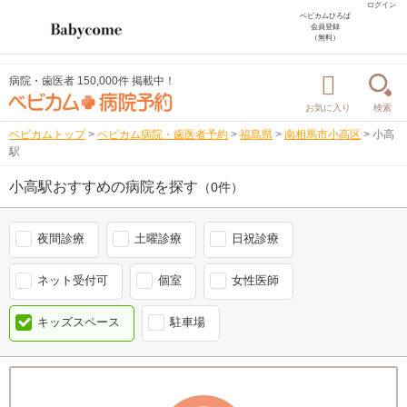
ログイン
ベビカムひろば
会員登録
（無料）
病院・歯医者 150,000件 掲載中！
お気に入り
検索
ベビカムトップ
>
ベビカム病院・歯医者予約
>
福島県
>
南相馬市小高区
>
小高
駅
小高駅おすすめの病院を探す
（0件）
夜間診療
土曜診療
日祝診療
ネット受付可
個室
女性医師
キッズスペース
駐車場