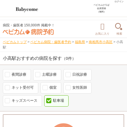
ログイン
ベビカムひろば
会員登録
（無料）
病院・歯医者 150,000件 掲載中！
お気に入り
検索
ベビカムトップ
>
ベビカム病院・歯医者予約
>
福島県
>
南相馬市小高区
>
小高
駅
小高駅おすすめの病院を探す
（0件）
夜間診療
土曜診療
日祝診療
ネット受付可
個室
女性医師
キッズスペース
駐車場