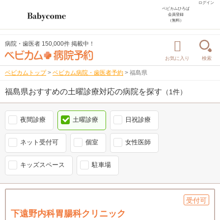
ログイン
ベビカムひろば
会員登録
（無料）
病院・歯医者 150,000件 掲載中！
お気に入り
検索
ベビカムトップ
>
ベビカム病院・歯医者予約
>
福島県
福島県おすすめの土曜診療対応の病院を探す
（1件）
夜間診療
土曜診療
日祝診療
ネット受付可
個室
女性医師
キッズスペース
駐車場
受付可
下遠野内科胃腸科クリニック