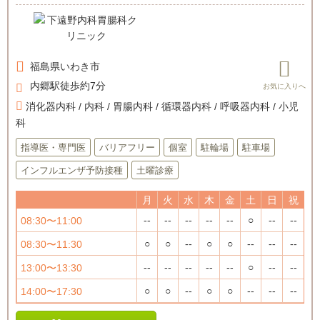
福島県
いわき市
内郷駅徒歩約7分
消化器内科 / 内科 / 胃腸内科 / 循環器内科 / 呼吸器内科 / 小児
科
指導医・専門医
バリアフリー
個室
駐輪場
駐車場
インフルエンザ予防接種
土曜診療
月
火
水
木
金
土
日
祝
--
--
--
--
--
○
--
--
08:30〜11:00
○
○
--
○
○
--
--
--
08:30〜11:30
--
--
--
--
--
○
--
--
13:00〜13:30
○
○
--
○
○
--
--
--
14:00〜17:30