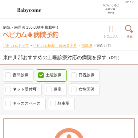
ログイン
ベビカムひろば
会員登録
（無料）
病院・歯医者 150,000件 掲載中！
お気に入り
検索
ベビカムトップ
>
ベビカム病院・歯医者予約
>
福島県
>
東白川郡
東白川郡おすすめの土曜診療対応の病院を探す
（0件）
夜間診療
土曜診療
日祝診療
ネット受付可
個室
女性医師
キッズスペース
駐車場