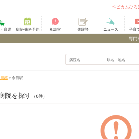
「ベビカムひろ
て・育児
病院•歯科予約
相談室
ニュース
子育
体験談
専門
田川郡
>
余目駅
病院を探す
（0件）