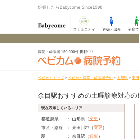
妊娠したらBabycome Since1998
コミュニティ
妊娠・出産
子育
病院・歯医者 150,000件 掲載中！
ベビカムトップ
>
ベビカム病院・歯医者予約
>
山形県
>
東
余目駅おすすめの土曜診療対応の
現在表示しているエリア
変更
都道府県
山形県（
）
変更
市区・路線
東田川郡（
）
変更
駅
余目駅（
）