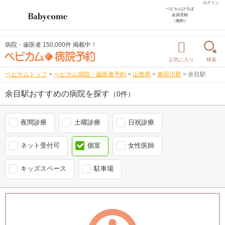
ログイン
ベビカムひろば
会員登録
（無料）
病院・歯医者 150,000件 掲載中！
お気に入り
検索
ベビカムトップ
>
ベビカム病院・歯医者予約
>
山形県
>
東田川郡
>
余目駅
余目駅おすすめの病院を探す
（0件）
夜間診療
土曜診療
日祝診療
ネット受付可
個室
女性医師
キッズスペース
駐車場