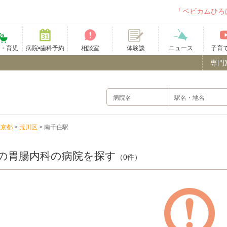
「ベビカムひろ
て・育児
病院•歯科予約
相談室
ニュース
子育
体験談
専門
東京都
>
荒川区
>
南千住駅
の胃腸内科の病院を探す
（0件）