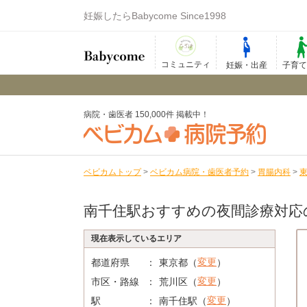
妊娠したらBabycome Since1998
コミュニティ
妊娠・出産
子育
病院・歯医者 150,000件 掲載中！
ベビカムトップ
>
ベビカム病院・歯医者予約
>
胃腸内科
>
南千住駅おすすめの夜間診療対応
現在表示しているエリア
変更
都道府県
東京都（
）
変更
市区・路線
荒川区（
）
変更
駅
南千住駅（
）