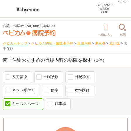
ログイン
ベビカムひろば
会員登録
（無料）
病院・歯医者 150,000件 掲載中！
お気に入り
検索
ベビカムトップ
>
ベビカム病院・歯医者予約
>
胃腸内科
>
東京都
>
荒川区
>
南
千住駅
南千住駅おすすめの胃腸内科の病院を探す
（0件）
夜間診療
土曜診療
日祝診療
ネット受付可
個室
女性医師
キッズスペース
駐車場