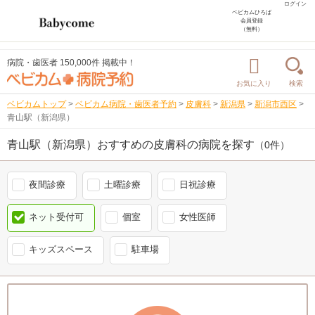
ログイン
ベビカムひろば
会員登録
（無料）
病院・歯医者 150,000件 掲載中！
お気に入り
検索
ベビカムトップ
>
ベビカム病院・歯医者予約
>
皮膚科
>
新潟県
>
新潟市西区
>
青山駅（新潟県）
青山駅（新潟県）おすすめの皮膚科の病院を探す
（0件）
夜間診療
土曜診療
日祝診療
ネット受付可
個室
女性医師
キッズスペース
駐車場