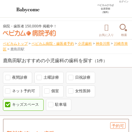
ログイン
ベビカムひろば
会員登録
（無料）
病院・歯医者 150,000件 掲載中！
お気に入り
検索
ベビカムトップ
>
ベビカム病院・歯医者予約
>
小児歯科
>
神奈川県
>
川崎市幸
区
>
鹿島田駅
鹿島田駅おすすめの小児歯科の歯科を探す
（1件）
夜間診療
土曜診療
日祝診療
ネット予約可
個室
女性医師
キッズスペース
駐車場
予約可