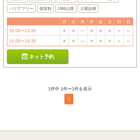
バリアフリー
個室制
19時以降
土曜診療
月
火
水
木
金
土
日
祝
○
○
--
○
○
○
--
--
10:00〜13:30
○
○
--
○
○
○
--
--
15:00〜19:30
ネット予約
1件中 1件〜1件を表示
1