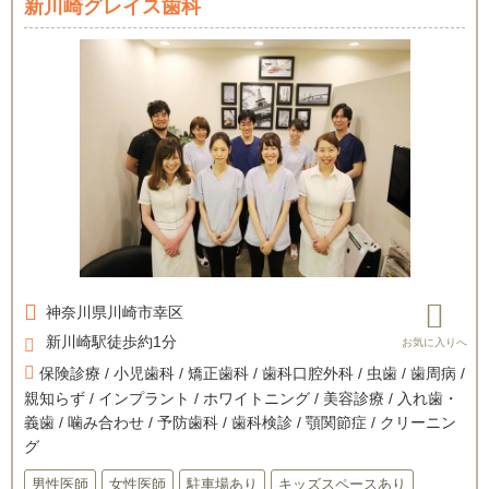
新川崎グレイス歯科
神奈川県
川崎市幸区
新川崎駅徒歩約1分
保険診療 / 小児歯科 / 矯正歯科 / 歯科口腔外科 / 虫歯 / 歯周病 /
親知らず / インプラント / ホワイトニング / 美容診療 / 入れ歯・
義歯 / 噛み合わせ / 予防歯科 / 歯科検診 / 顎関節症 / クリーニン
グ
男性医師
女性医師
駐車場あり
キッズスペースあり