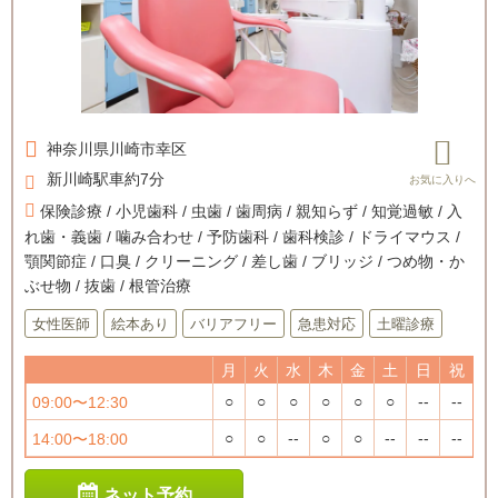
神奈川県
川崎市幸区
新川崎駅車約7分
保険診療 / 小児歯科 / 虫歯 / 歯周病 / 親知らず / 知覚過敏 / 入
れ歯・義歯 / 噛み合わせ / 予防歯科 / 歯科検診 / ドライマウス /
顎関節症 / 口臭 / クリーニング / 差し歯 / ブリッジ / つめ物・か
ぶせ物 / 抜歯 / 根管治療
女性医師
絵本あり
バリアフリー
急患対応
土曜診療
月
火
水
木
金
土
日
祝
○
○
○
○
○
○
--
--
09:00〜12:30
○
○
--
○
○
--
--
--
14:00〜18:00
ネット予約