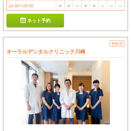
○
○
--
○
○
--
--
--
14:30〜20:00
ネット予約
予約可
オーラルデンタルクリニック川崎