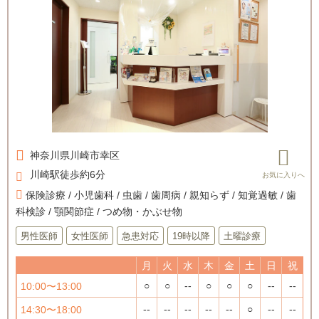
神奈川県
川崎市幸区
川崎駅徒歩約6分
保険診療 / 小児歯科 / 虫歯 / 歯周病 / 親知らず / 知覚過敏 / 歯
科検診 / 顎関節症 / つめ物・かぶせ物
男性医師
女性医師
急患対応
19時以降
土曜診療
月
火
水
木
金
土
日
祝
○
○
--
○
○
○
--
--
10:00〜13:00
--
--
--
--
--
○
--
--
14:30〜18:00