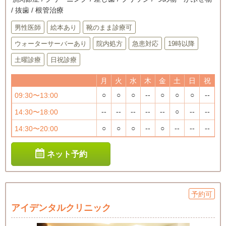
/ 抜歯 / 根管治療
男性医師
絵本あり
靴のまま診療可
ウォーターサーバーあり
院内処方
急患対応
19時以降
土曜診療
日祝診療
月
火
水
木
金
土
日
祝
○
○
○
--
○
○
○
--
09:30〜13:00
--
--
--
--
--
○
--
--
14:30〜18:00
○
○
○
--
○
--
--
--
14:30〜20:00
ネット予約
予約可
アイデンタルクリニック