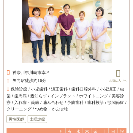
神奈川県
川崎市幸区
矢向駅徒歩約16分
保険診療 / 小児歯科 / 矯正歯科 / 歯科口腔外科 / 小児矯正 / 虫
歯 / 歯周病 / 親知らず / インプラント / ホワイトニング / 美容診
療 / 入れ歯・義歯 / 噛み合わせ / 予防歯科 / 歯科検診 / 顎関節症 /
クリーニング / つめ物・かぶせ物
男性医師
土曜診療
月
火
水
木
金
土
日
祝