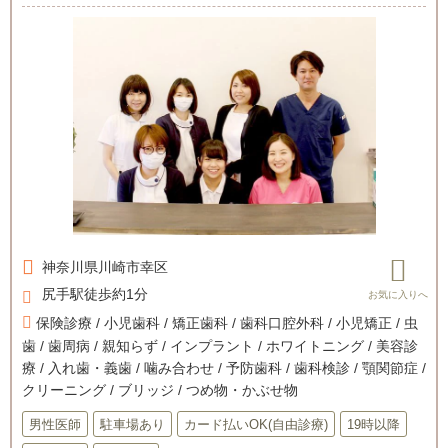
神奈川県
川崎市幸区
尻手駅徒歩約1分
保険診療 / 小児歯科 / 矯正歯科 / 歯科口腔外科 / 小児矯正 / 虫
歯 / 歯周病 / 親知らず / インプラント / ホワイトニング / 美容診
療 / 入れ歯・義歯 / 噛み合わせ / 予防歯科 / 歯科検診 / 顎関節症 /
クリーニング / ブリッジ / つめ物・かぶせ物
男性医師
駐車場あり
カード払いOK(自由診療)
19時以降