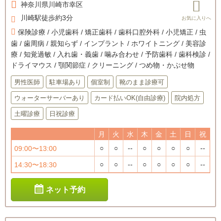
神奈川県
川崎市幸区
川崎駅徒歩約3分
保険診療 / 小児歯科 / 矯正歯科 / 歯科口腔外科 / 小児矯正 / 虫
歯 / 歯周病 / 親知らず / インプラント / ホワイトニング / 美容診
療 / 知覚過敏 / 入れ歯・義歯 / 噛み合わせ / 予防歯科 / 歯科検診 /
ドライマウス / 顎関節症 / クリーニング / つめ物・かぶせ物
男性医師
駐車場あり
個室制
靴のまま診療可
ウォーターサーバーあり
カード払いOK(自由診療)
院内処方
土曜診療
日祝診療
月
火
水
木
金
土
日
祝
○
○
--
○
○
○
○
--
09:00〜13:00
○
○
--
○
○
○
○
--
14:30〜18:30
ネット予約