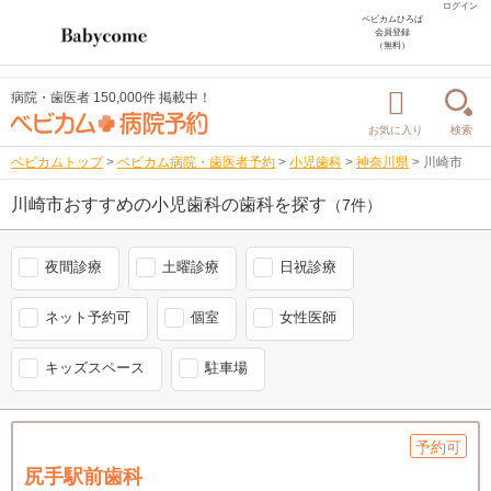
ログイン
ベビカムひろば
会員登録
（無料）
病院・歯医者 150,000件 掲載中！
お気に入り
検索
ベビカムトップ
>
ベビカム病院・歯医者予約
>
小児歯科
>
神奈川県
>
川崎市
川崎市おすすめの小児歯科の歯科を探す
（7件）
夜間診療
土曜診療
日祝診療
ネット予約可
個室
女性医師
キッズスペース
駐車場
予約可
尻手駅前歯科