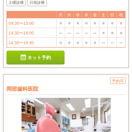
土曜診療
日祝診療
月
火
水
木
金
土
日
祝
○
○
○
○
○
○
○
○
09:30〜13:00
--
--
--
--
--
○
○
○
14:30〜18:00
○
○
○
○
○
--
--
--
14:30〜19:30
ネット予約
予約可
岡部歯科医院