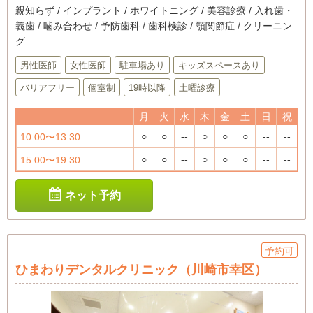
親知らず / インプラント / ホワイトニング / 美容診療 / 入れ歯・
義歯 / 噛み合わせ / 予防歯科 / 歯科検診 / 顎関節症 / クリーニン
グ
男性医師
女性医師
駐車場あり
キッズスペースあり
バリアフリー
個室制
19時以降
土曜診療
月
火
水
木
金
土
日
祝
○
○
--
○
○
○
--
--
10:00〜13:30
○
○
--
○
○
○
--
--
15:00〜19:30
ネット予約
予約可
ひまわりデンタルクリニック（川崎市幸区）