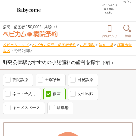
ログイン
ベビカムひろば
会員登録
（無料）
病院・歯医者 150,000件 掲載中！
お気に入り
検索
ベビカムトップ
>
ベビカム病院・歯医者予約
>
小児歯科
>
神奈川県
>
横浜市金
沢区
>
野島公園駅
野島公園駅おすすめの小児歯科の歯科を探す
（0件）
夜間診療
土曜診療
日祝診療
ネット予約可
個室
女性医師
キッズスペース
駐車場