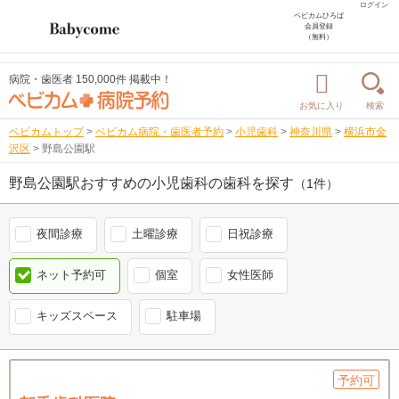
ログイン
ベビカムひろば
会員登録
（無料）
病院・歯医者 150,000件 掲載中！
お気に入り
検索
ベビカムトップ
>
ベビカム病院・歯医者予約
>
小児歯科
>
神奈川県
>
横浜市金
沢区
>
野島公園駅
野島公園駅おすすめの小児歯科の歯科を探す
（1件）
夜間診療
土曜診療
日祝診療
ネット予約可
個室
女性医師
キッズスペース
駐車場
予約可