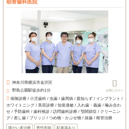
朝香歯科医院
神奈川県
横浜市金沢区
野島公園駅徒歩約1分
保険診療 / 小児歯科 / 虫歯 / 歯周病 / 親知らず / インプラント /
ホワイトニング / 美容診療 / 知覚過敏 / 入れ歯・義歯 / 噛み合わ
せ / 予防歯科 / 歯科検診 / 訪問歯科診療 / 顎関節症 / クリーニン
グ / 差し歯 / ブリッジ / つめ物・かぶせ物 / 抜歯 / 根管治療
障がい者治療
男性医師
駐車場あり