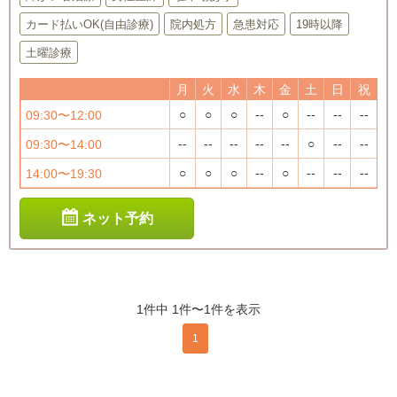
カード払いOK(自由診療)
院内処方
急患対応
19時以降
土曜診療
月
火
水
木
金
土
日
祝
○
○
○
--
○
--
--
--
09:30〜12:00
--
--
--
--
--
○
--
--
09:30〜14:00
○
○
○
--
○
--
--
--
14:00〜19:30
ネット予約
1件中 1件〜1件を表示
1