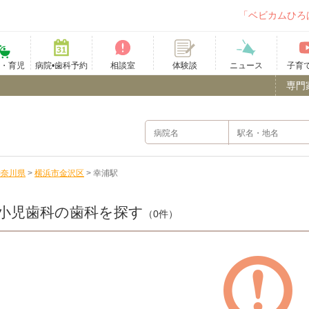
「ベビカムひろ
て・育児
病院•歯科予約
相談室
ニュース
子育
体験談
専門
神奈川県
>
横浜市金沢区
>
幸浦駅
小児歯科の歯科を探す
（0件）