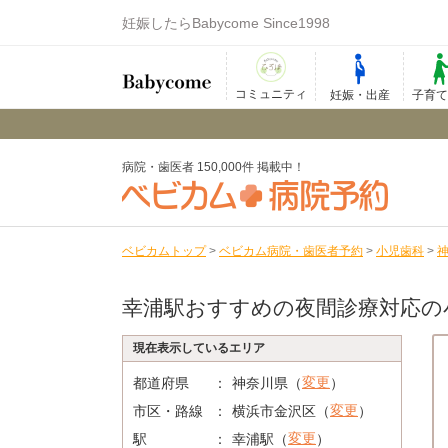
妊娠したらBabycome Since1998
コミュニティ
妊娠・出産
子育
病院・歯医者 150,000件 掲載中！
ベビカムトップ
>
ベビカム病院・歯医者予約
>
小児歯科
>
幸浦駅おすすめの夜間診療対応の
現在表示しているエリア
変更
都道府県
神奈川県（
）
変更
市区・路線
横浜市金沢区（
）
変更
駅
幸浦駅（
）