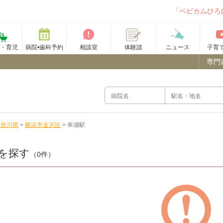
「ベビカムひろ
て・育児
病院•歯科予約
相談室
ニュース
子育
体験談
専門
神奈川県
>
横浜市金沢区
>
幸浦駅
を探す
（0件）