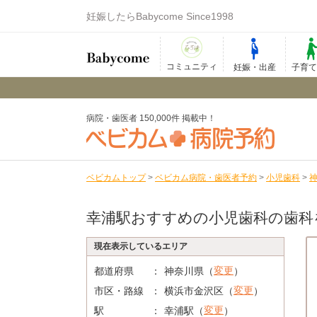
妊娠したらBabycome Since1998
コミュニティ
妊娠・出産
子育
病院・歯医者 150,000件 掲載中！
ベビカムトップ
>
ベビカム病院・歯医者予約
>
小児歯科
>
幸浦駅おすすめの小児歯科の歯科
現在表示しているエリア
変更
都道府県
神奈川県（
）
変更
市区・路線
横浜市金沢区（
）
変更
駅
幸浦駅（
）