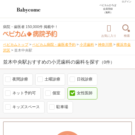
ログイン
ベビカムひろば
会員登録
（無料）
病院・歯医者 150,000件 掲載中！
お気に入り
検索
ベビカムトップ
>
ベビカム病院・歯医者予約
>
小児歯科
>
神奈川県
>
横浜市金
沢区
>
並木中央駅
並木中央駅おすすめの小児歯科の歯科を探す
（0件）
夜間診療
土曜診療
日祝診療
ネット予約可
個室
女性医師
キッズスペース
駐車場